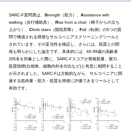
SARC-F質問票は、
S
trength（筋力）、
A
ssistance with
walking（歩行補助具）、
R
ise from a chair（椅子からの立ち
上がり）、
C
limb stairs（階段昇降）、
F
all（転倒）の5つの質
問で構成される簡便なサルコペニアスクリーニングツールと
されています。その妥当性を検証し、さらには、筋質との関
係も明らかにした論文です。具体的には、65-99歳の高齢者
205名を対象とした際に、SARC-Fスコアが骨格筋量、握力、
筋質指標(位相角、細胞内外水分比など)と有意に相関すること
が示されました。SARC-Fは主観的ながら、サルコペニアに関
連する筋肉量・筋力・筋質を簡便に評価できるツールとして
有効です。