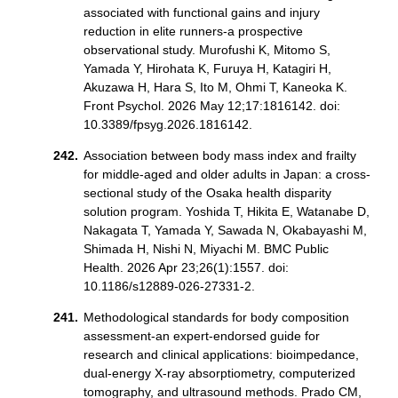
associated with functional gains and injury
reduction in elite runners-a prospective
observational study. Murofushi K, Mitomo S,
Yamada Y, Hirohata K, Furuya H, Katagiri H,
Akuzawa H, Hara S, Ito M, Ohmi T, Kaneoka K.
Front Psychol. 2026 May 12;17:1816142. doi:
10.3389/fpsyg.2026.1816142.
Association between body mass index and frailty
for middle-aged and older adults in Japan: a cross-
sectional study of the Osaka health disparity
solution program. Yoshida T, Hikita E, Watanabe D,
Nakagata T, Yamada Y, Sawada N, Okabayashi M,
Shimada H, Nishi N, Miyachi M. BMC Public
Health. 2026 Apr 23;26(1):1557. doi:
10.1186/s12889-026-27331-2.
Methodological standards for body composition
assessment-an expert-endorsed guide for
research and clinical applications: bioimpedance,
dual-energy X-ray absorptiometry, computerized
tomography, and ultrasound methods. Prado CM,