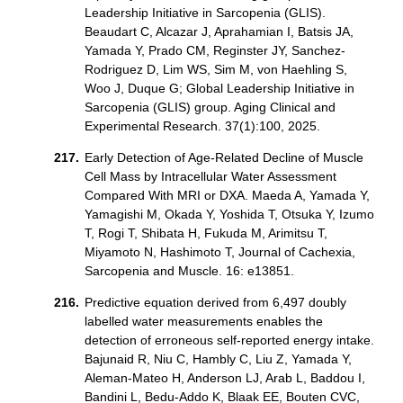
Leadership Initiative in Sarcopenia (GLIS).
Beaudart C, Alcazar J, Aprahamian I, Batsis JA,
Yamada Y, Prado CM, Reginster JY, Sanchez-
Rodriguez D, Lim WS, Sim M, von Haehling S,
Woo J, Duque G; Global Leadership Initiative in
Sarcopenia (GLIS) group. Aging Clinical and
Experimental Research. 37(1):100, 2025.
Early Detection of Age-Related Decline of Muscle
Cell Mass by Intracellular Water Assessment
Compared With MRI or DXA. Maeda A, Yamada Y,
Yamagishi M, Okada Y, Yoshida T, Otsuka Y, Izumo
T, Rogi T, Shibata H, Fukuda M, Arimitsu T,
Miyamoto N, Hashimoto T, Journal of Cachexia,
Sarcopenia and Muscle. 16: e13851.
Predictive equation derived from 6,497 doubly
labelled water measurements enables the
detection of erroneous self-reported energy intake.
Bajunaid R, Niu C, Hambly C, Liu Z, Yamada Y,
Aleman-Mateo H, Anderson LJ, Arab L, Baddou I,
Bandini L, Bedu-Addo K, Blaak EE, Bouten CVC,