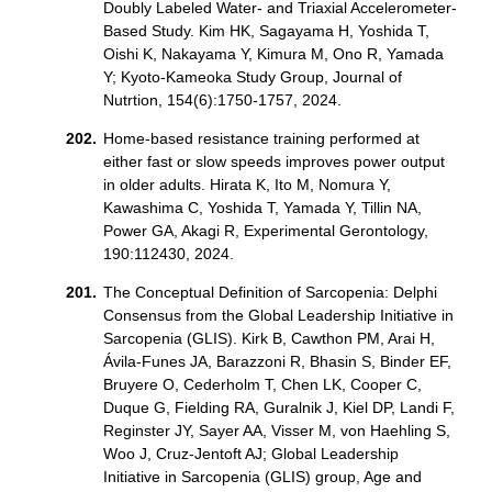
Doubly Labeled Water- and Triaxial Accelerometer-
Based Study. Kim HK, Sagayama H, Yoshida T,
Oishi K, Nakayama Y, Kimura M, Ono R, Yamada
Y; Kyoto-Kameoka Study Group, Journal of
Nutrtion, 154(6):1750-1757, 2024.
Home-based resistance training performed at
either fast or slow speeds improves power output
in older adults. Hirata K, Ito M, Nomura Y,
Kawashima C, Yoshida T, Yamada Y, Tillin NA,
Power GA, Akagi R, Experimental Gerontology,
190:112430, 2024.
The Conceptual Definition of Sarcopenia: Delphi
Consensus from the Global Leadership Initiative in
Sarcopenia (GLIS). Kirk B, Cawthon PM, Arai H,
Ávila-Funes JA, Barazzoni R, Bhasin S, Binder EF,
Bruyere O, Cederholm T, Chen LK, Cooper C,
Duque G, Fielding RA, Guralnik J, Kiel DP, Landi F,
Reginster JY, Sayer AA, Visser M, von Haehling S,
Woo J, Cruz-Jentoft AJ; Global Leadership
Initiative in Sarcopenia (GLIS) group, Age and