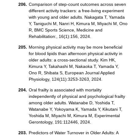
Comparison of step-count outcomes across seven
different activity trackers: a free-living experiment
with young and older adults. Nakagata T, Yamada
Y, Taniguchi M, Nanri H, Kimura M, Miyachi M, Ono
R, BMC Sports Science, Medicine and
Rehabilitation:, 16(1):156, 2024.
Morning physical activity may be more beneficial
for blood lipids than afternoon physical activity in
older adults: a cross-sectional study. Kim HK,
Kimura Y, Takahashi M, Nakaoka T, Yamada Y,
Ono R, Shibata S, European Journal Applied
Physiology, 124(11):3253-3263, 2024.
Oral frailty is associated with mortality
independently of physical and psychological frailty
among older adults. Watanabe D, Yoshida T,
Watanabe Y, Yokoyama K, Yamada Y, Kikutani T,
Yoshida M, Miyachi M, Kimura M, Experimental
Gerontology, 191:112446, 2024.
Predictors of Water Turnover in Older Adults: A