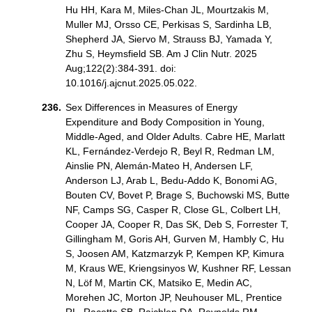
Hu HH, Kara M, Miles-Chan JL, Mourtzakis M,
Muller MJ, Orsso CE, Perkisas S, Sardinha LB,
Shepherd JA, Siervo M, Strauss BJ, Yamada Y,
Zhu S, Heymsfield SB. Am J Clin Nutr. 2025
Aug;122(2):384-391. doi:
10.1016/j.ajcnut.2025.05.022.
Sex Differences in Measures of Energy
Expenditure and Body Composition in Young,
Middle-Aged, and Older Adults. Cabre HE, Marlatt
KL, Fernández-Verdejo R, Beyl R, Redman LM,
Ainslie PN, Alemán-Mateo H, Andersen LF,
Anderson LJ, Arab L, Bedu-Addo K, Bonomi AG,
Bouten CV, Bovet P, Brage S, Buchowski MS, Butte
NF, Camps SG, Casper R, Close GL, Colbert LH,
Cooper JA, Cooper R, Das SK, Deb S, Forrester T,
Gillingham M, Goris AH, Gurven M, Hambly C, Hu
S, Joosen AM, Katzmarzyk P, Kempen KP, Kimura
M, Kraus WE, Kriengsinyos W, Kushner RF, Lessan
N, Löf M, Martin CK, Matsiko E, Medin AC,
Morehen JC, Morton JP, Neuhouser ML, Prentice