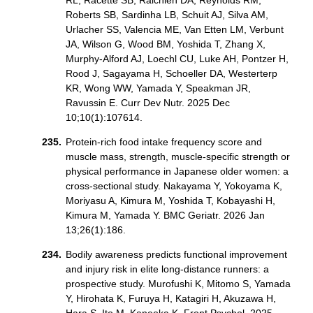
RL, Racette SB, Raichlen DA, Reynolds RM,
Roberts SB, Sardinha LB, Schuit AJ, Silva AM,
Urlacher SS, Valencia ME, Van Etten LM, Verbunt
JA, Wilson G, Wood BM, Yoshida T, Zhang X,
Murphy-Alford AJ, Loechl CU, Luke AH, Pontzer H,
Rood J, Sagayama H, Schoeller DA, Westerterp
KR, Wong WW, Yamada Y, Speakman JR,
Ravussin E. Curr Dev Nutr. 2025 Dec
10;10(1):107614.
Protein-rich food intake frequency score and
muscle mass, strength, muscle-specific strength or
physical performance in Japanese older women: a
cross-sectional study. Nakayama Y, Yokoyama K,
Moriyasu A, Kimura M, Yoshida T, Kobayashi H,
Kimura M, Yamada Y. BMC Geriatr. 2026 Jan
13;26(1):186.
Bodily awareness predicts functional improvement
and injury risk in elite long-distance runners: a
prospective study. Murofushi K, Mitomo S, Yamada
Y, Hirohata K, Furuya H, Katagiri H, Akuzawa H,