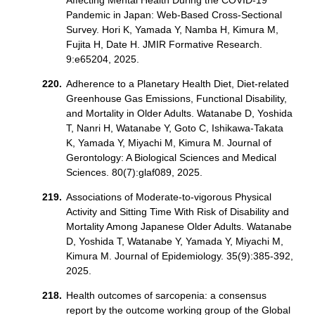
Affecting Mental Health During the COVID-19
Pandemic in Japan: Web-Based Cross-Sectional
Survey. Hori K, Yamada Y, Namba H, Kimura M,
Fujita H, Date H. JMIR Formative Research.
9:e65204, 2025.
Adherence to a Planetary Health Diet, Diet-related
Greenhouse Gas Emissions, Functional Disability,
and Mortality in Older Adults. Watanabe D, Yoshida
T, Nanri H, Watanabe Y, Goto C, Ishikawa-Takata
K, Yamada Y, Miyachi M, Kimura M. Journal of
Gerontology: A Biological Sciences and Medical
Sciences. 80(7):glaf089, 2025.
Associations of Moderate-to-vigorous Physical
Activity and Sitting Time With Risk of Disability and
Mortality Among Japanese Older Adults. Watanabe
D, Yoshida T, Watanabe Y, Yamada Y, Miyachi M,
Kimura M. Journal of Epidemiology. 35(9):385-392,
2025.
Health outcomes of sarcopenia: a consensus
report by the outcome working group of the Global