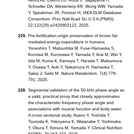
Alford AJ, Loechl CJ, Rood J, Sagayama H,
Schoeller DA, Westerterp KR, Wong WW, Yamada
Y, Speakman JR, Pontzer H; IAEA DLW Database
Consortium. Proc Natl Acad Sci U S A (PNAS),
22;122(29):e2420902122, 2025.
Pre-fertilization-origin preservation of brown fat-
mediated energy expenditure in humans.
Yoneshiro T, Matsushita M, Fuse-Hamaoka S,
Kuroiwa M, Kurosawa Y, Yamada Y, Arai M, Wei Y,
Iida M, Kuma K, Kameya T, Harada T, Matsumura
Y, Osawa T, Aoki Y, Nakamura H, Hamaoka T,
Sakai J, Saito M. Nature Metabolism, 7(4):778-
791, 2025.
Segmental validation of the 50-kHz phase angle as
a valid, practical proxy that closely approximates
the characteristic-frequency phase angle and
associations with muscle function and body water:
A cross-sectional study. Asano Y, Yoshida T,
Tsunoda K, Yokoyama K, Watanabe Y, Yoshinaka
Y, Okura T, Kimura M, Yamada Y. Clinical Nutrition