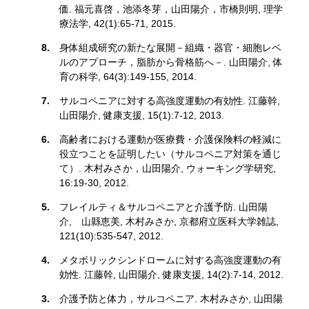
価. 福元喜啓，池添冬芽，山田陽介，市橋則明, 理学
療法学, 42(1):65-71, 2015.
身体組成研究の新たな展開－組織・器官・細胞レベ
ルのアプローチ，脂肪から骨格筋へ－. 山田陽介, 体
育の科学, 64(3):149-155, 2014.
サルコペニアに対する高強度運動の有効性. 江藤幹,
山田陽介, 健康支援, 15(1):7‐12, 2013.
高齢者における運動が医療費・介護保険料の軽減に
役立つことを証明したい（サルコペニア対策を通じ
て）. 木村みさか，山田陽介, ウォーキング学研究,
16:19-30, 2012.
フレイルティ＆サルコペニアと介護予防. 山田陽
介, 山縣恵美, 木村みさか, 京都府立医科大学雑誌,
121(10):535-547, 2012.
メタボリックシンドロームに対する高強度運動の有
効性. 江藤幹, 山田陽介, 健康支援, 14(2):7‐14, 2012.
介護予防と体力，サルコペニア. 木村みさか, 山田陽