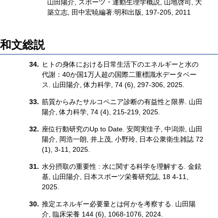
山田陽介, スポーツ・運動生理学概説, 山地啓司, 大
築立志, 田中宏暁編著:明和出版, 197-205, 2011
和文総説
ヒトの身体における日常生活下のエネルギーと水の
代謝：40か国1万人超の国際二重標識水データベー
ス. 山田陽介, 体力科学, 74 (6), 297-306, 2025.
筋質からみたサルコペニア診断の有益性と限界. 山田
陽介, 体力科学, 74 (4), 215-219, 2025.
座位行動研究のUp to Date. 安岡実佳子, 中潟崇, 山田
陽介, 岡浩一朗, 井上茂, 小野玲, 日本公衆衛生雑誌 72
(1), 3-11, 2025.
水分摂取の重要性 : 水に関する科学を理解する. 金鉉
基, 山田陽介, 日本スポーツ栄養研究誌, 18 4-11,
2025.
推定エネルギー必要量とは何かを考察する. 山田陽
介, 臨床栄養 144 (6), 1068-1076, 2024.