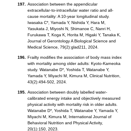
Association between the appendicular
extracellular-to-intracellular water ratio and all-
cause mortality: A 10-year longitudinal study.
Iwasaka C*, Yamada Y, Nishida Y, Hara M,
Yasukata J, Miyoshi N, Shimanoe C, Nanri H,
Furukawa T, Koga K, Horita M, Higaki Y, Tanaka K,
Journal of Gerontology A Biological Science and
Medical Science, 79(2):glad211, 2024.
Frailty modifies the association of body mass index
with mortality among older adults: Kyoto-Kameoka
study. Watanabe D*, Yoshida T, Watanabe Y,
Yamada Y, Miyachi M, Kimura M, Clinical Nutrition,
43(2):494-502, 2024.
Association between doubly labelled water-
calibrated energy intake and objectively measured
physical activity with mortality risk in older adults.
Watanabe D*, Yoshida T, Watanabe Y, Yamada Y,
Miyachi M, Kimura M, International Journal of
Behavioral Nutrition and Physical Activity,
20(1):150, 2023.