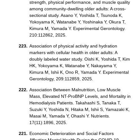
strength, physical performance, and muscle quality
among community-dwelling older adults: A cross-
sectional study. Asano Y, Yoshida T, Tsunoda K,
Yokoyama K, Watanabe Y, Yoshinaka Y, Okura T,
Kimura M, Yamada Y. Experimental Gerontology.
210:112862, 2025.
Association of physical activity and hydration
markers with cellular health in older adults: A
doubly labeled water study. Oishi K, Yoshida T, Kim
HK, Yokoyama K, Watanabe Y, Nakayama Y,
Kimura M, Ishii K, Ono R, Yamada Y. Experimental
Gerontology, 209:112859, 2025.
Association Between Malnutrition, Low Muscle
Mass, Elevated NT-ProBNP Levels, and Mortality in
Hemodialysis Patients. Takahashi S, Tanaka T,
Suzuki Y, Yoshida N, Hitaka M, Ishii S, Yamazaki K,
Masai M, Yamada Y, Ohashi Y. Nutrients.
17(11):1896, 2025.
Economic Deterioration and Social Factors